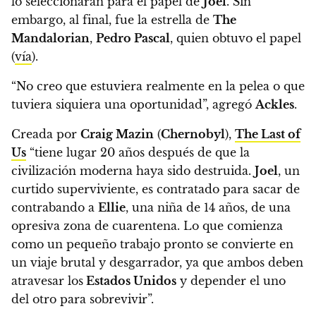
lo seleccionaran para el papel de
Joel
.
Sin
embargo, al final, fue la estrella de
The
Mandalorian
,
Pedro Pascal
, quien obtuvo el papel
(
vía
).
“No creo que estuviera realmente en la pelea o que
tuviera siquiera una oportunidad”
, agregó
Ackles
.
Creada por
Craig Mazin
(
Chernobyl
),
The Last of
Us
“tiene lugar 20 años después de que la
civilización moderna haya sido destruida.
Joel
, un
curtido superviviente, es contratado para sacar de
contrabando a
Ellie
, una niña de 14 años, de una
opresiva zona de cuarentena.
Lo que comienza
como un pequeño trabajo pronto se convierte en
un viaje brutal y desgarrador, ya que ambos deben
atravesar los
Estados Unidos
y depender el uno
del otro para sobrevivir”.