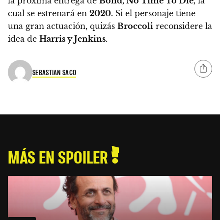
la próxima entrega de
Bond, No Time To Die,
la
cual se estrenará en
2020.
Si el personaje tiene
una gran actuación, quizás
Broccoli
reconsidere la
idea de
Harris y Jenkins.
SEBASTIAN SACO
MÁS EN SPOILER