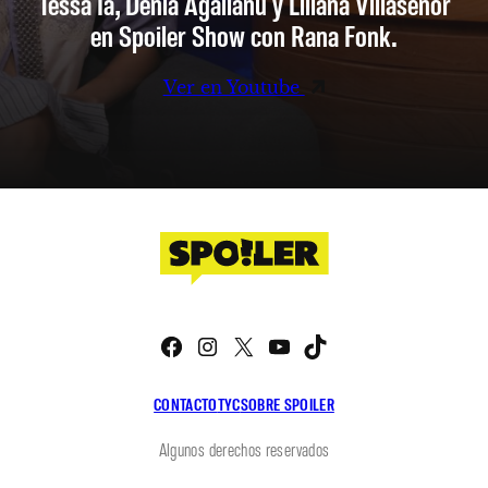
Tessa Ia, Denia Agalianu y Liliana Villaseñor
en Spoiler Show con Rana Fonk.
Ver en Youtube
Facebook
Instagram
X
YouTube
TikTok
CONTACTO
TYC
SOBRE SPOILER
Algunos derechos reservados