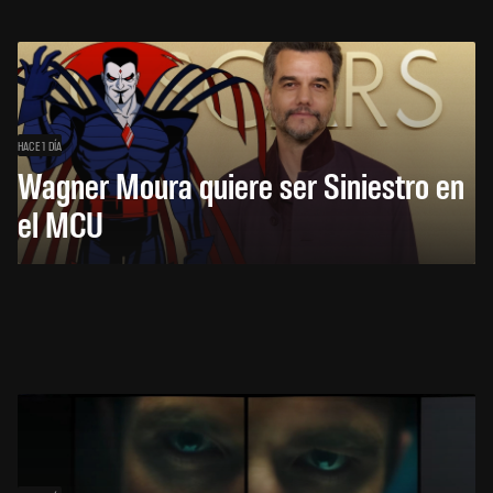
HACE 1 DÍA
Wagner Moura quiere ser Siniestro en
el MCU