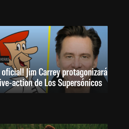
 HORAS
 oficial! Jim Carrey protagonizará
live-action de Los Supersónicos