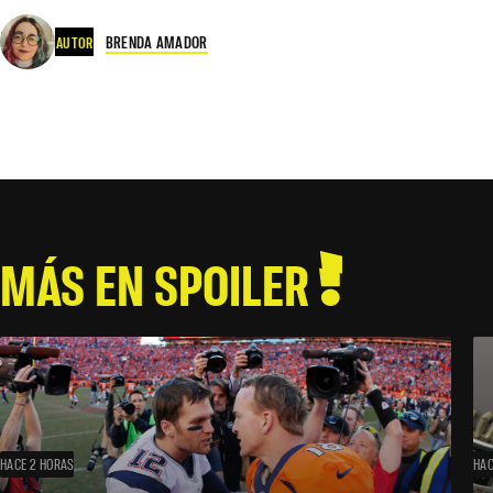
BRENDA AMADOR
AUTOR
MÁS EN SPOILER
HACE 2 HORAS
HAC