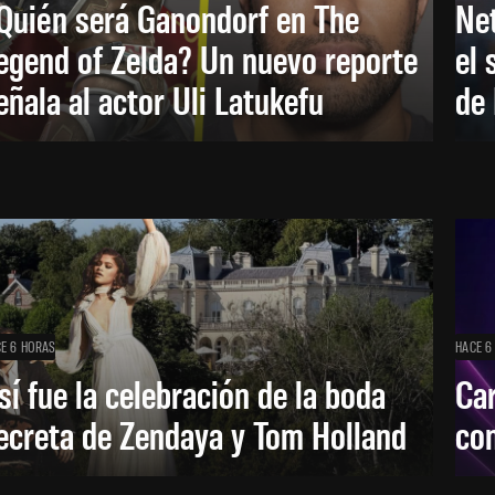
Quién será Ganondorf en The
Net
egend of Zelda? Un nuevo reporte
el 
eñala al actor Uli Latukefu
de 
E 6 HORAS
HACE 6
sí fue la celebración de la boda
Car
ecreta de Zendaya y Tom Holland
con