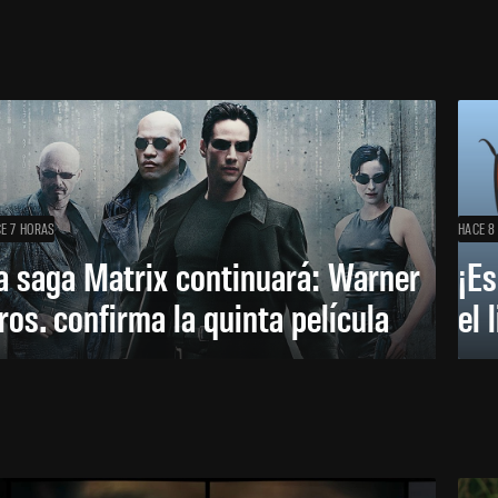
E 7 HORAS
HACE 8
a saga Matrix continuará: Warner
¡Es
ros. confirma la quinta película
el 