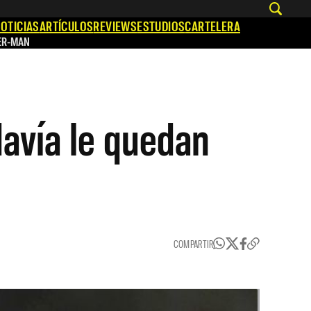
OTICIAS
ARTÍCULOS
REVIEWS
ESTUDIOS
CARTELERA
ER-MAN
davía le quedan
COMPARTIR