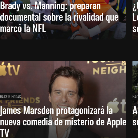
Brady vs. Manning: preparan
¿
documental sobre la rivalidad que
L
marcó la NFL
s
HACE 5 HORAS
HAC
James Marsden protagonizará la
A
nueva comedia de misterio de Apple
s
TV