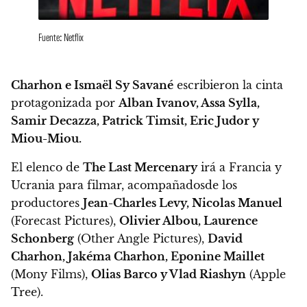
Fuente: Netflix
Charhon e Ismaël Sy Savané
escribieron la cinta
protagonizada por
Alban Ivanov, Assa Sylla,
Samir Decazza, Patrick Timsit, Eric Judor y
Miou-Miou.
El elenco de
The Last Mercenary
irá a Francia y
Ucrania para filmar,
acompañadosde los
productores
Jean-Charles Levy, Nicolas Manuel
(Forecast Pictures),
Olivier Albou, Laurence
Schonberg
(Other Angle Pictures),
David
Charhon, Jakéma Charhon, Eponine Maillet
(Mony Films),
Olias Barco y Vlad Riashyn
(Apple
Tree).