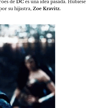
éroes de
DC
es una idea pasada. Hubiese
por su hijastra,
Zoe Kravitz.