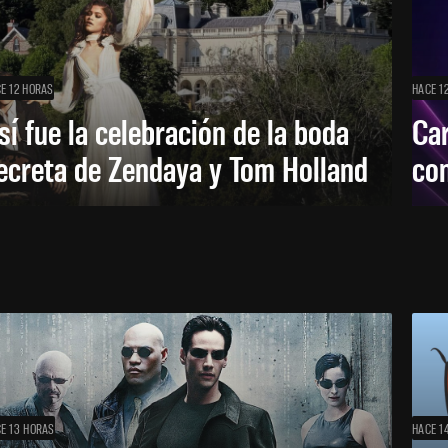
E 12 HORAS
HACE 1
sí fue la celebración de la boda
Car
ecreta de Zendaya y Tom Holland
con
E 13 HORAS
HACE 1