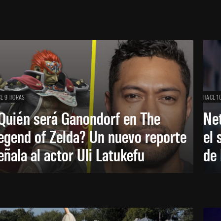
E 9 HORAS
HACE 1
Quién será Ganondorf en The
Net
egend of Zelda? Un nuevo reporte
el 
eñala al actor Uli Latukefu
de 