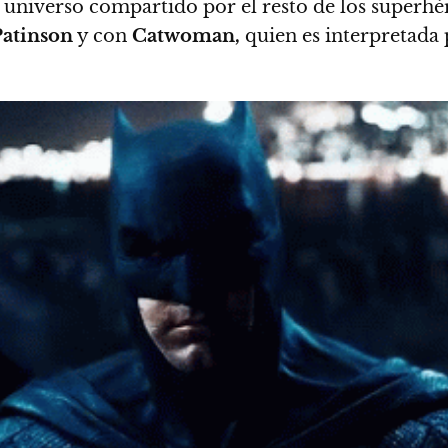
n universo compartido por el resto de los superh
Patinson
y con
Catwoman,
quien es interpretada 