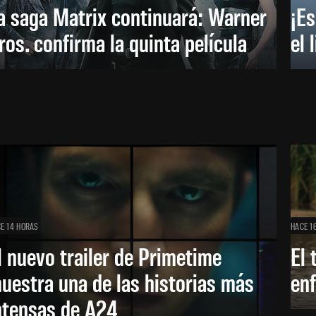
a saga Matrix continuará: Warner
¡Es
ros. confirma la quinta película
el 
E 14 HORAS
HACE 1
l nuevo trailer de Primetime
El 
uestra una de las historias más
enf
ntensas de A24