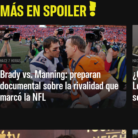
MÁS EN SPOILER
HACE 7 HORAS
HAC
Brady vs. Manning: preparan
¿
documental sobre la rivalidad que
L
marcó la NFL
s