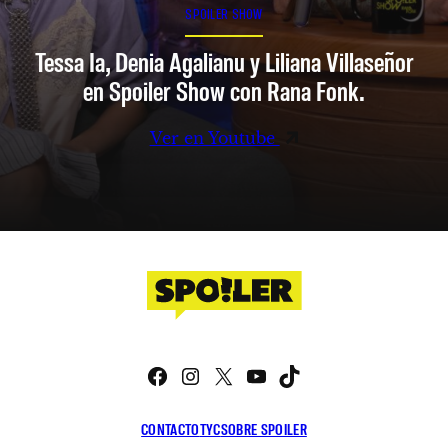
SPOILER SHOW
Tessa Ia, Denia Agalianu y Liliana Villaseñor
en Spoiler Show con Rana Fonk.
Ver en Youtube
Facebook
Instagram
X
YouTube
TikTok
CONTACTO
TYC
SOBRE SPOILER