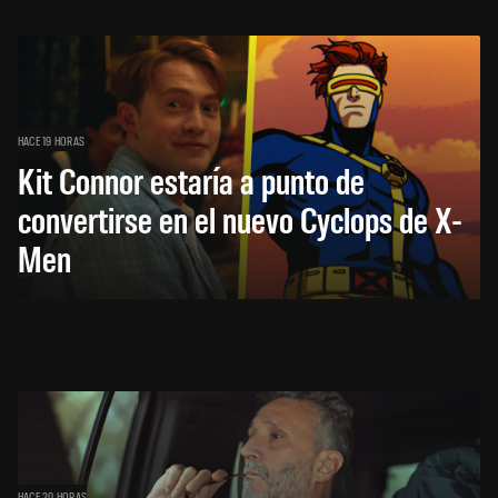
HACE 19 HORAS
Kit Connor estaría a punto de
convertirse en el nuevo Cyclops de X-
Men
HACE 20 HORAS