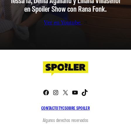
Tessa Ia, Denia Agalianu y Liliana Villaseñor
en Spoiler Show con Rana Fonk.
Ver en Youtube
Facebook
Instagram
X
YouTube
TikTok
CONTACTO
TYC
SOBRE SPOILER
Algunos derechos reservados