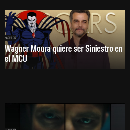
HACE 1 DÍA
Wagner Moura quiere ser Siniestro en
el MCU