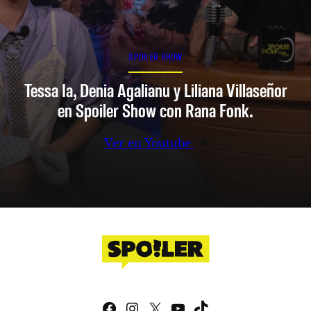
SPOILER SHOW
Tessa Ia, Denia Agalianu y Liliana Villaseñor
en Spoiler Show con Rana Fonk.
Ver en Youtube
Facebook
Instagram
X
YouTube
TikTok