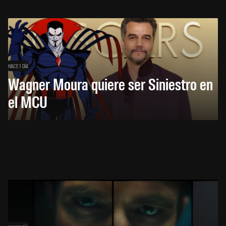
HACE 1 DÍA
Wagner Moura quiere ser Siniestro en
el MCU