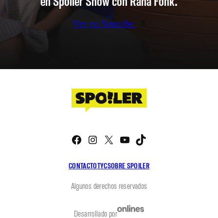
en Spoiler Show con Rana Fonk.
Ver en Youtube
Facebook
Instagram
X
YouTube
TikTok
CONTACTO
TYC
SOBRE SPOILER
Algunos derechos reservados
Desarrollado por