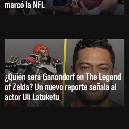
marcó la NFL
HACE 1 DÍA
¿Quién será Ganondorf en The Legend
of Zelda? Un nuevo reporte señala al
actor Uli Latukefu