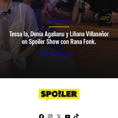
SPOILER SHOW
Tessa Ia, Denia Agalianu y Liliana Villaseñor
en Spoiler Show con Rana Fonk.
Ver en Youtube
Facebook
Instagram
X
YouTube
TikTok