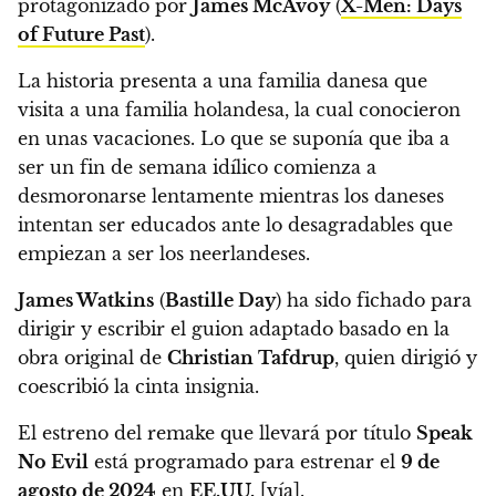
protagonizado por
James McAvoy
(
X-Men: Days
of Future Past
).
La historia presenta a una familia danesa que
visita a una familia holandesa, la cual conocieron
en unas vacaciones.
Lo que se suponía que iba a
ser un fin de semana idílico comienza a
desmoronarse lentamente mientras los daneses
intentan ser educados ante lo desagradables que
empiezan a ser los neerlandeses.
James Watkins
(
Bastille Day
) ha sido fichado para
dirigir y escribir el guion adaptado basado en la
obra original de
Christian Tafdrup
, quien dirigió y
coescribió la cinta insignia.
El estreno del remake que llevará por título
Speak
No Evil
está programado para estrenar el
9 de
agosto de 2024
en
EE.UU.
[
vía
].