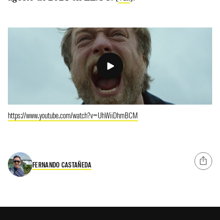
https://www.youtube.com/watch?v=UhWiiDhmBCM
FERNANDO CASTAÑEDA