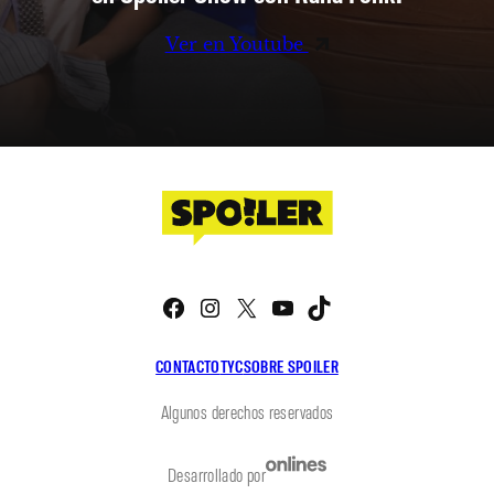
Ver en Youtube
Facebook
Instagram
X
YouTube
TikTok
CONTACTO
TYC
SOBRE SPOILER
Algunos derechos reservados
Desarrollado por