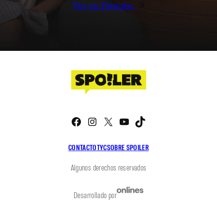
Ver en Youtube
Facebook
Instagram
X
YouTube
TikTok
CONTACTO
TYC
SOBRE SPOILER
Algunos derechos reservados
Desarrollado por