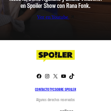
en Spoiler Show con Rana Fonk.
Ver en Youtube
Facebook
Instagram
X
YouTube
TikTok
CONTACTO
TYC
SOBRE SPOILER
Algunos derechos reservados