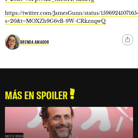
https://twitter.com/JamesGunn/status/1596924107165
s=20&t=MOXZh9G6vB-9W-CRkznqwQ
BRENDA AMADOR
MÁS EN SPOILER
HACE 13 HORAS