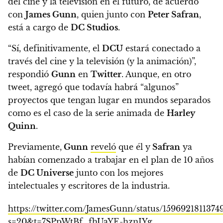
del cine y la televisión en el futuro,
de acuerdo
con
James Gunn
, quien junto con
Peter Safran
,
está a cargo de
DC Studios
.
“Sí, definitivamente, el
DCU
estará conectado a
través del cine y la televisión (y la animación)”,
respondió
Gunn
en
Twitter
.
Aunque, en otro
tweet, agregó que todavía habrá “algunos”
proyectos que tengan lugar en mundos separados
como es el caso de la serie animada de
Harley
Quinn
.
Previamente,
Gunn
reveló
que él y
Safran
ya
habían comenzado a trabajar en el plan de 10 años
de
DC Universe
junto con los mejores
intelectuales y escritores de la industria.
https://twitter.com/JamesGunn/status/1596921811374
s=20&t=7SPpWtBf_fhUaYE-hznIYg