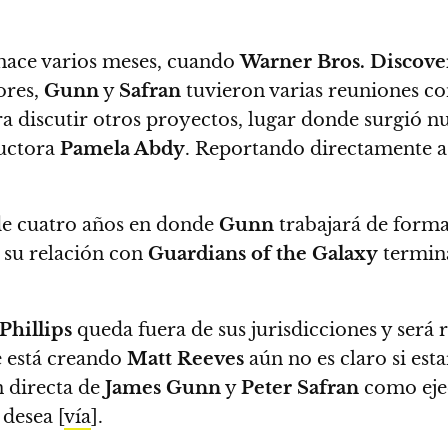
hace varios meses, cuando
Warner Bros. Discove
ores,
Gunn
y
Safran
tuvieron varias reuniones c
ra discutir otros proyectos, lugar donde surgió
ductora
Pamela Abdy
. Reportando directamente 
de cuatro años en donde
Gunn
trabajará de forma
l su relación con
Guardians of the Galaxy
termina
Phillips
queda fuera de sus jurisdicciones y será
 está creando
Matt Reeves
aún no es claro si est
 directa de
James Gunn
y
Peter Safran
como eje
o desea
[
vía
].