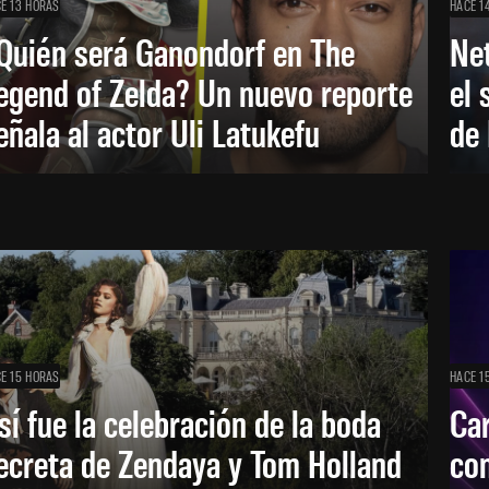
E 13 HORAS
HACE 1
Quién será Ganondorf en The
Net
egend of Zelda? Un nuevo reporte
el 
eñala al actor Uli Latukefu
de 
E 15 HORAS
HACE 1
sí fue la celebración de la boda
Car
ecreta de Zendaya y Tom Holland
con