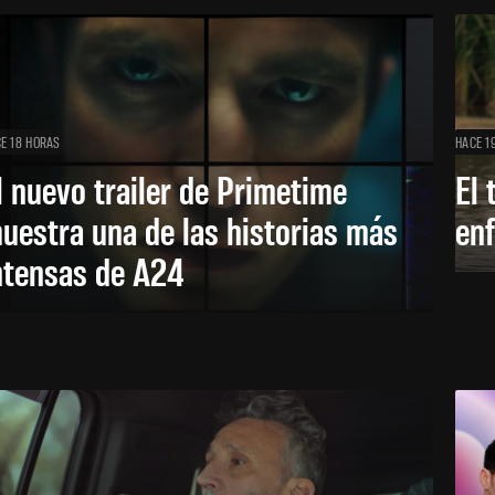
E 18 HORAS
HACE 1
l nuevo trailer de Primetime
El 
uestra una de las historias más
enf
ntensas de A24