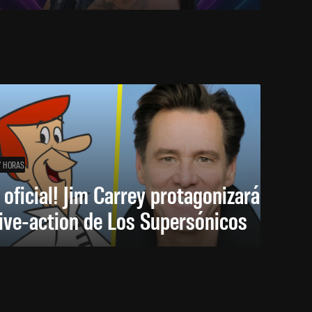
7 HORAS
 oficial! Jim Carrey protagonizará
live-action de Los Supersónicos