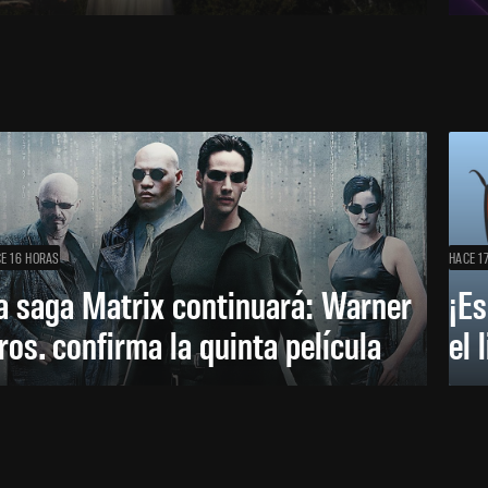
E 16 HORAS
HACE 1
a saga Matrix continuará: Warner
¡Es
ros. confirma la quinta película
el 