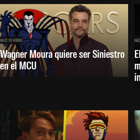
HACE 18 HORAS
HAC
Wagner Moura quiere ser Siniestro
E
en el MCU
m
i