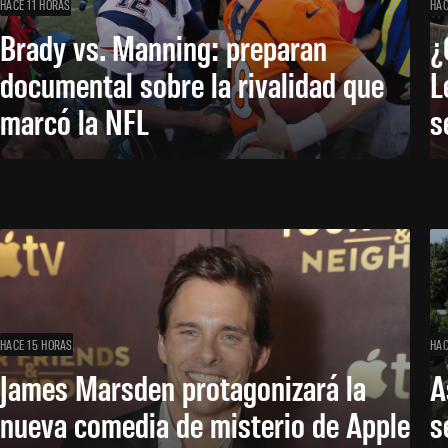
HACE 11 HORAS
HAC
Brady vs. Manning: preparan
¿
documental sobre la rivalidad que
L
marcó la NFL
s
HACE 15 HORAS
HAC
James Marsden protagonizará la
A
nueva comedia de misterio de Apple
s