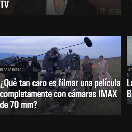
TV
HACE 16 HORAS
HAC
¿Qué tan caro es filmar una película
L
completamente con cámaras IMAX
B
de 70 mm?