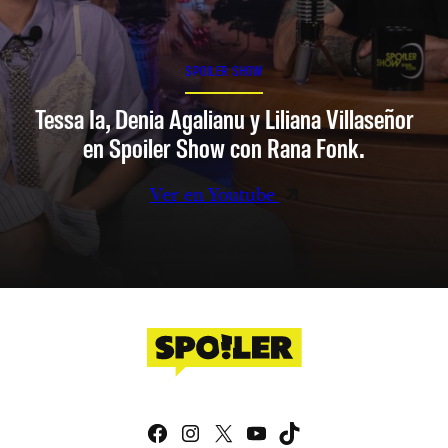
SPOILER SHOW
Tessa Ia, Denia Agalianu y Liliana Villaseñor
en Spoiler Show con Rana Fonk.
Ver en Youtube
Facebook
Instagram
X
YouTube
TikTok