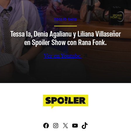
SPOILER SHOW
Tessa Ia, Denia Agalianu y Liliana Villaseñor
en Spoiler Show con Rana Fonk.
Ver en Youtube
Facebook
Instagram
X
YouTube
TikTok