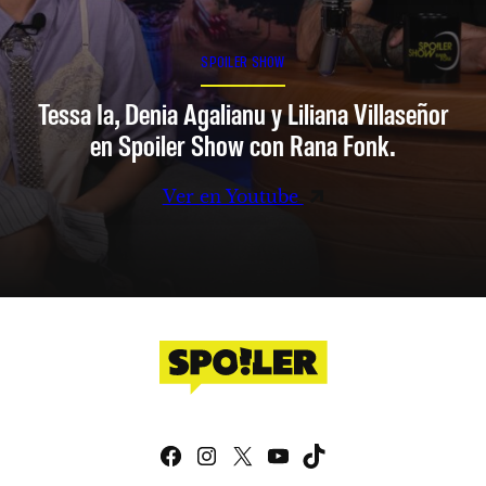
SPOILER SHOW
Tessa Ia, Denia Agalianu y Liliana Villaseñor
en Spoiler Show con Rana Fonk.
Ver en Youtube
Facebook
Instagram
X
YouTube
TikTok