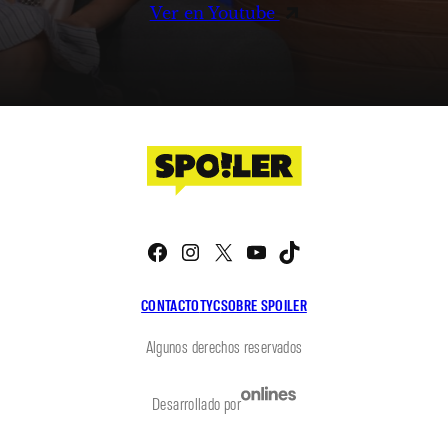
Ver en Youtube
Facebook
Instagram
X
YouTube
TikTok
CONTACTO
TYC
SOBRE SPOILER
Algunos derechos reservados
Desarrollado por