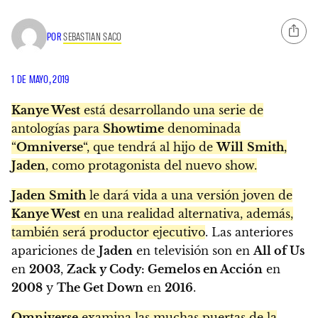
POR
SEBASTIAN SACO
1 DE MAYO, 2019
Kanye West
está desarrollando una serie de
antologías para
Showtime
denominada
“
Omniverse
“, que tendrá al hijo de
Will
Smith
,
Jaden
, como protagonista del nuevo show.
Jaden
Smith
le dará vida a una versión joven de
Kanye West
en una realidad alternativa, además,
también será productor ejecutivo
. Las anteriores
apariciones de
Jaden
en televisión son en
All of Us
en
2003
,
Zack y Cody: Gemelos en Acción
en
2008
y
The Get Down
en
2016
.
Omniverse
examina las muchas puertas de la