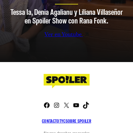
Tessa Ia, Denia Agalianu y Liliana Villaseñor
en Spoiler Show con Rana Fonk.
Ver en Youtube
Facebook
Instagram
X
YouTube
TikTok
CONTACTO
TYC
SOBRE SPOILER