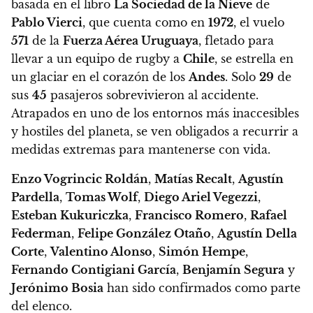
basada en el libro
La Sociedad de la Nieve
de
Pablo Vierci
, que cuenta como
en
1972
, el vuelo
571
de la
Fuerza Aérea Uruguaya
, fletado para
llevar a un equipo de rugby a
Chile
, se estrella en
un glaciar en el corazón de los
Andes
. Solo
29
de
sus
45
pasajeros sobrevivieron al accidente.
Atrapados en uno de los entornos más inaccesibles
y hostiles del planeta, se ven obligados a recurrir a
medidas extremas para mantenerse con vida.
Enzo Vogrincic Roldán
,
Matías Recalt
,
Agustín
Pardella
,
Tomas Wolf
,
Diego Ariel Vegezzi
,
Esteban Kukuriczka
,
Francisco Romero
,
Rafael
Federman
,
Felipe González Otaño
,
Agustín Della
Corte
,
Valentino Alonso
,
Simón Hempe
,
Fernando Contigiani García
,
Benjamín Segura
y
Jerónimo Bosia
han sido confirmados como parte
del elenco.