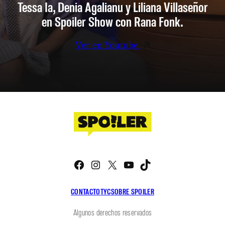
Tessa Ia, Denia Agalianu y Liliana Villaseñor
en Spoiler Show con Rana Fonk.
Ver en Youtube
Facebook
Instagram
X
YouTube
TikTok
CONTACTO
TYC
SOBRE SPOILER
Algunos derechos reservados