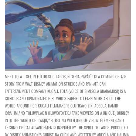
MEET TOLA – SET IN FUTURISTIC LAGOS, NIGERIA, “IWÁJÚ” IS A COMING-OF-AGE
STORY FROM WALT DISNEY ANIMATION STUDIOS AND PAN-AFRICAN
ENTERTAINMENT COMPANY KUGALI. TOLA (VOICE OF SIMISOLA GBADAMOSI) IS A
CURIOUS AND OPINIONATED GIRL WHO’S EAGER TO LEARN MORE ABOUT THE
WORLD AROUND HER. KUGALI FILMMAKERS OLUFIKAYO ZIKI ADEOLA, HAMID
IBRAHIM AND TOLUWALAKIN OLOWOFOYEKU TAKE VIEWERS ON A UNIQUE JOURNEY
INTO THE WORLD OF “IWÁJÚ,” BURSTING WITH UNIQUE VISUAL ELEMENTS AND
TECHNOLOGICAL ADVANCEMENTS INSPIRED BY THE SPIRIT OF LAGOS. PRODUCED
BY DISNEY ANIMATION’S CHRISTINA CHEN, AND WRITTEN BY ADEOLA AND HALIMA