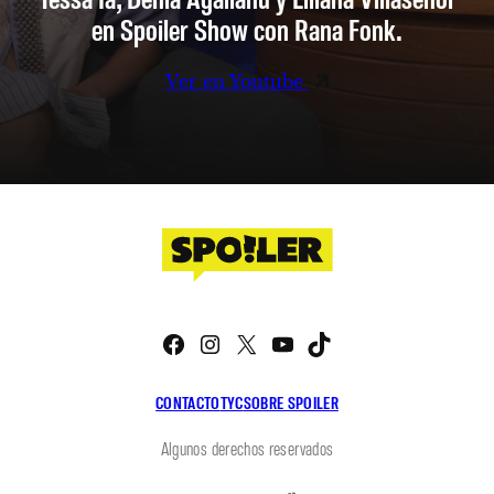
en Spoiler Show con Rana Fonk.
Ver en Youtube
Facebook
Instagram
X
YouTube
TikTok
CONTACTO
TYC
SOBRE SPOILER
Algunos derechos reservados