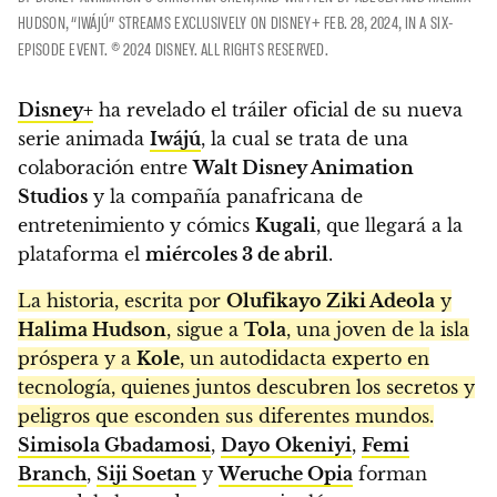
HUDSON, “IWÁJÚ” STREAMS EXCLUSIVELY ON DISNEY+ FEB. 28, 2024, IN A SIX-
EPISODE EVENT. © 2024 DISNEY. ALL RIGHTS RESERVED.
Disney+
ha revelado el tráiler oficial de su nueva
serie animada
Iwájú
, la cual se trata de una
colaboración entre
Walt Disney Animation
Studios
y la compañía panafricana de
entretenimiento y cómics
Kugali
, que llegará a la
plataforma el
miércoles 3 de abril
.
La historia, escrita por
Olufikayo Ziki Adeola
y
Halima Hudson
, sigue a
Tola
, una joven de la isla
próspera y a
Kole
, un autodidacta experto en
tecnología, quienes juntos descubren los secretos y
peligros que esconden sus diferentes mundos.
Simisola Gbadamosi
,
Dayo Okeniyi
,
Femi
Branch
,
Siji Soetan
y
Weruche Opia
forman