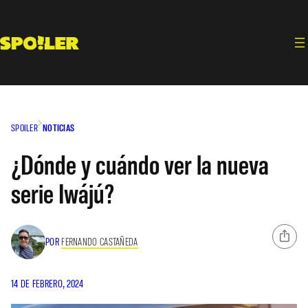
Saltar
al
contenido
SPOILER
NOTICIAS
¿Dónde y cuándo ver la nueva
serie Iwájú?
POR
FERNANDO CASTAÑEDA
14 DE FEBRERO, 2024