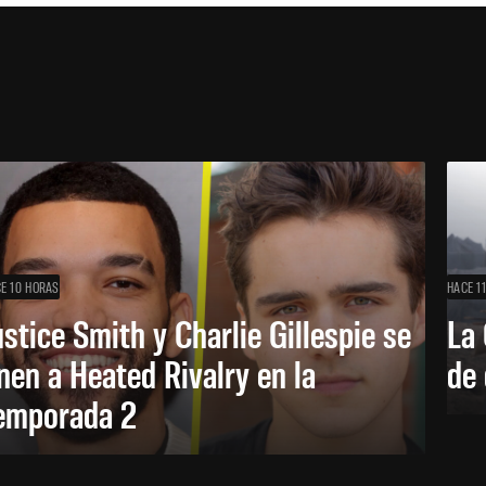
E 10 HORAS
HACE 1
ustice Smith y Charlie Gillespie se
La 
nen a Heated Rivalry en la
de 
emporada 2