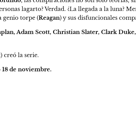
rofundo
, las conspiraciones no son solo teorías, 
ersonas lagarto? Verdad. ¿La llegada a la luna? Me
 genio torpe (
Reagan
) y sus disfuncionales comp
plan, Adam Scott, Christian Slater, Clark Duke
t
) creó la serie.
o
18 de noviembre.