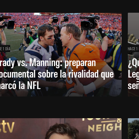
E 1 DÍA
HACE 1 
rady vs. Manning: preparan
¿Q
ocumental sobre la rivalidad que
Leg
arcó la NFL
señ