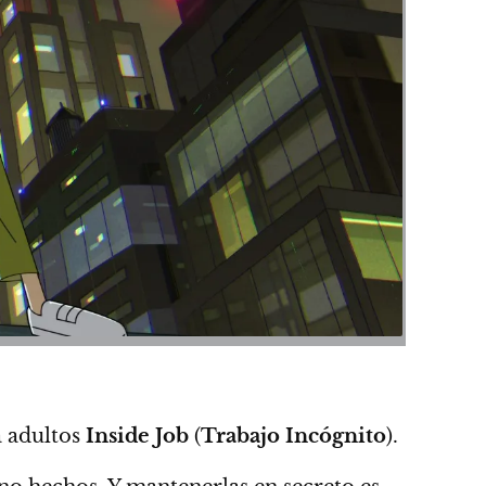
a adultos
Inside Job
(
Trabajo Incógnito
).