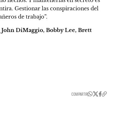
sino hechos. Y mantenerlas en secreto es
ntira. Gestionar las conspiraciones del
añeros de trabajo”.
, John DiMaggio, Bobby Lee, Brett
COMPARTIR