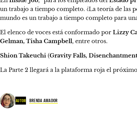
En
Inside Job
,
“para los empleados del
Estado p
un trabajo a tiempo completo.
¿La teoría de las p
mundo es un trabajo a tiempo completo para una
El elenco de voces está conformado por
Lizzy Ca
Gelman, Tisha Campbell
, entre otros.
Shion Takeuchi
(
Gravity Falls, Disenchantmen
La Parte 2 llegará a la plataforma roja el próxim
BRENDA AMADOR
AUTOR