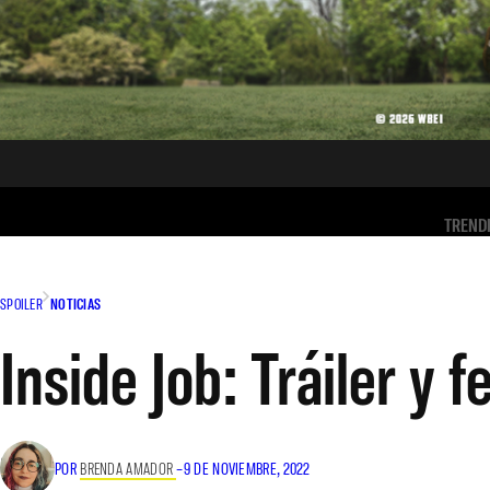
TREND
SPOILER
NOTICIAS
Inside Job: Tráiler y 
POR
BRENDA AMADOR
–
9 DE NOVIEMBRE, 2022