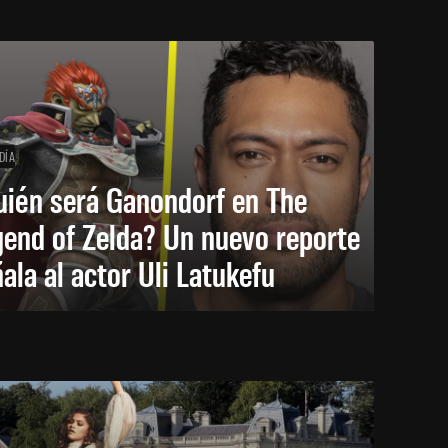
DÍA
uién será Ganondorf en The
end of Zelda? Un nuevo reporte
ala al actor Uli Latukefu