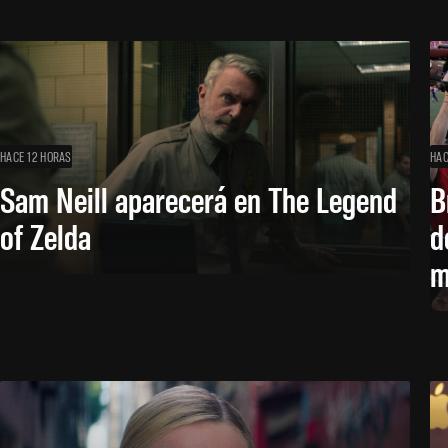
HACE 12 HORAS
HAC
Sam Neill aparecerá en The Legend
B
of Zelda
d
m