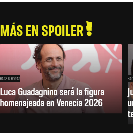
MÁS EN SPOILER
HACE 8 HORAS
HAC
Luca Guadagnino será la figura
J
homenajeada en Venecia 2026
u
t