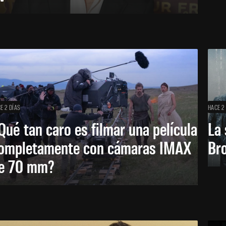
E 2 DÍAS
HACE 2
Qué tan caro es filmar una película
La 
ompletamente con cámaras IMAX
Bro
e 70 mm?