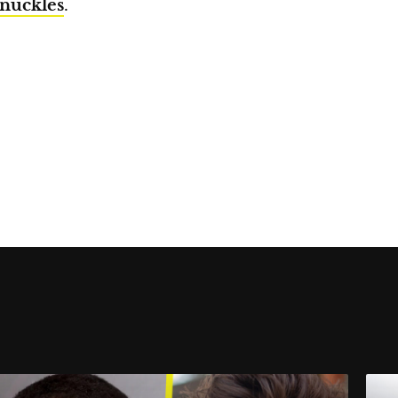
nuckles
.