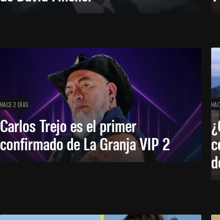
HACE 2 DÍAS
HAC
Carlos Trejo es el primer
¿
confirmado de La Granja VIP 2
c
d