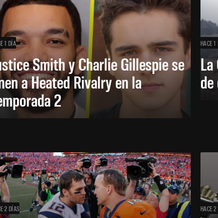
E 1 DÍA
HACE 1 
ustice Smith y Charlie Gillespie se
La 
nen a Heated Rivalry en la
de 
emporada 2
E 2 DÍAS
HACE 2