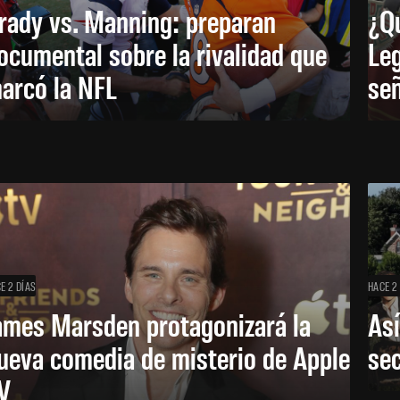
rady vs. Manning: preparan
¿Q
ocumental sobre la rivalidad que
Leg
arcó la NFL
señ
E 2 DÍAS
HACE 2
ames Marsden protagonizará la
Así
ueva comedia de misterio de Apple
se
V