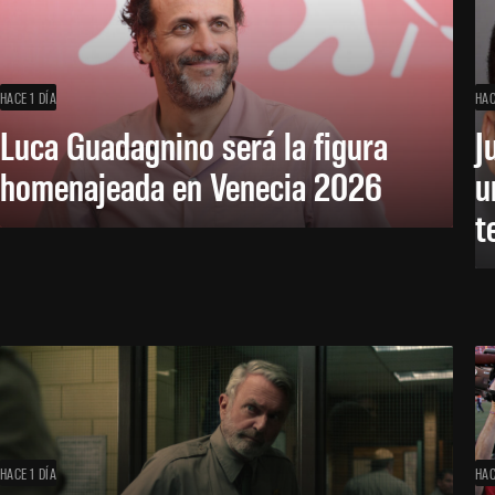
HACE 1 DÍA
HAC
Luca Guadagnino será la figura
J
homenajeada en Venecia 2026
u
t
HACE 1 DÍA
HAC