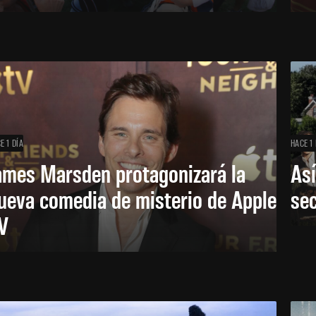
E 1 DÍA
HACE 1 
ames Marsden protagonizará la
Así
ueva comedia de misterio de Apple
se
V