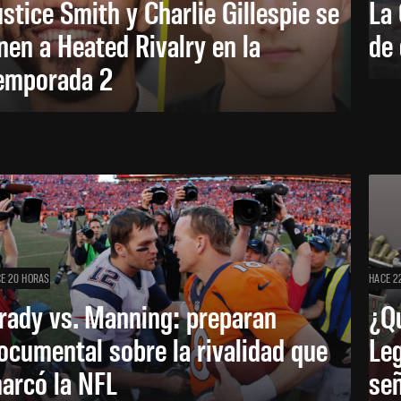
ustice Smith y Charlie Gillespie se
La 
nen a Heated Rivalry en la
de 
emporada 2
E 20 HORAS
HACE 2
rady vs. Manning: preparan
¿Q
ocumental sobre la rivalidad que
Leg
arcó la NFL
señ