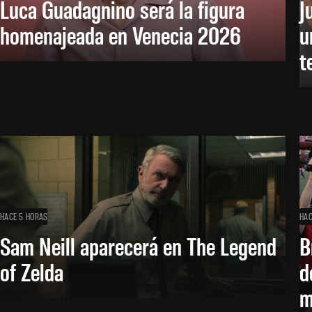
Luca Guadagnino será la figura
J
homenajeada en Venecia 2026
u
t
HACE 5 HORAS
HAC
Sam Neill aparecerá en The Legend
B
of Zelda
d
m