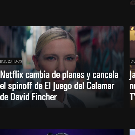
HACE 23 HORAS
HAC
Netflix cambia de planes y cancela
J
el spinoff de El Juego del Calamar
n
de David Fincher
T