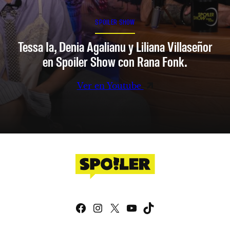
SPOILER SHOW
Tessa Ia, Denia Agalianu y Liliana Villaseñor
en Spoiler Show con Rana Fonk.
Ver en Youtube
Facebook
Instagram
X
YouTube
TikTok