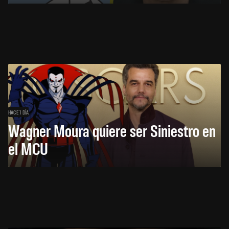
HACE 1 DÍA
Wagner Moura quiere ser Siniestro en
el MCU