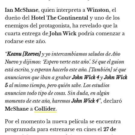
Ian McShane
, quien interpreta a
Winston
, el
dueño del
Hotel The Continental
y uno de los
enemigos del protagonista,
ha revelado que la
cuarta entrega de
John Wick
podría comenzar a
rodarse este año.
“
Keanu [Reeves]
y yo intercambiamos saludos de Año
Nuevo y dijimos: ‘Espero verte este año’. Sé que el guion
está escrito, y esperan hacerlo este año. [También] sé que
anunciaron que iban a grabar
John Wick 4
y
John Wick
5
al mismo tiempo, pero quién sabe. Los estudios
anuncian todo tipo de cosas.
Sin duda, en algún
momento de este año, haremos
John Wick 4
”
, declaró
McShane
a
Collider.
Por el momento
la nueva película se encuentra
programada para estrenarse en cines el
27 de