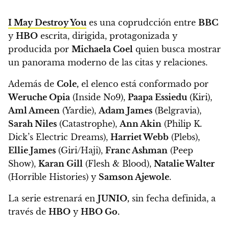
I May Destroy You
es una coprudcción entre
BBC
y
HBO
escrita, dirigida, protagonizada y
producida por
Michaela Coel
quien busca mostrar
un panorama moderno de las citas y relaciones.
Además de
Cole,
el elenco está conformado por
Weruche Opia
(Inside No9),
Paapa Essiedu
(Kiri),
Aml Ameen
(Yardie),
Adam James
(Belgravia),
Sarah Niles
(Catastrophe),
Ann Akin
(Philip K.
Dick’s Electric Dreams),
Harriet Webb
(Plebs),
Ellie James
(Giri/Haji),
Franc Ashman
(Peep
Show),
Karan Gill
(Flesh & Blood),
Natalie Walter
(Horrible Histories) y
Samson Ajewole
.
La serie estrenará en
JUNIO,
sin fecha definida, a
través de
HBO
y
HBO Go.