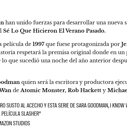
on
han unido fuerzas para desarrollar una nueva s
ol
Sé Lo Que Hicieron El Verano Pasado.
a película de
1997
que fuese protagonizada por
Je
istoria respetará la premisa original donde en un 
 lo que sucedió una noche del año anterior
despué
oodman
quien será la escritora y productora ejec
 Wan
de
Atomic Monster, Rob Hackett
y
Michael
TRO SUSTO AL ACECHO Y ESTA SERIE DE SARA GOODMAN, I KNOW
A PELÍCULA SLASHER”
AMAZON STUDIOS