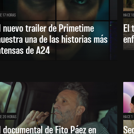
E 17 HORAS
HACE 1
l nuevo trailer de Primetime
El 
uestra una de las historias más
enf
ntensas de A24
E 20 HORAS
HACE 1 
l documental de Fito Páez en
Se