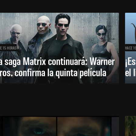
E 15 HORAS
HACE 1
a saga Matrix continuará: Warner
¡Es
ros. confirma la quinta película
el 