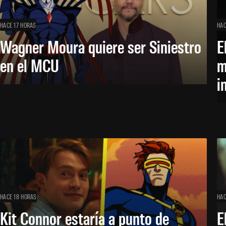
HACE 17 HORAS
HAC
Wagner Moura quiere ser Siniestro
E
en el MCU
m
i
HACE 18 HORAS
HAC
Kit Connor estaría a punto de
E