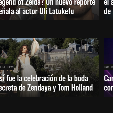
egend of Zelda? Un nuevo reporte
el 
eñala al actor Uli Latukefu
de 
E 14 HORAS
HACE 1
sí fue la celebración de la boda
Car
ecreta de Zendaya y Tom Holland
con