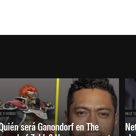
E 11 HORAS
HACE 1
Quién será Ganondorf en The
Net