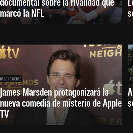
documental sobre la rivalidad que
L
marcó la NFL
s
HACE 13 HORAS
HAC
James Marsden protagonizará la
A
nueva comedia de misterio de Apple
s
TV