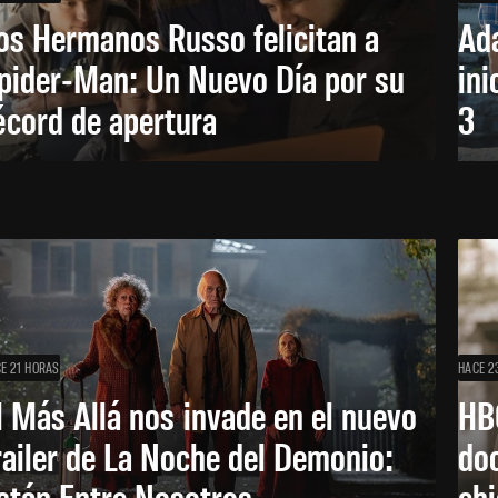
os Hermanos Russo felicitan a
Ada
pider-Man: Un Nuevo Día por su
ini
écord de apertura
3
E 21 HORAS
HACE 2
l Más Allá nos invade en el nuevo
HB
railer de La Noche del Demonio:
do
stán Entre Nosotros
ch