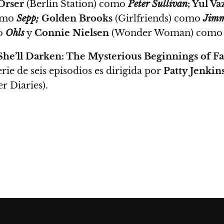
Orser
(Berlin Station) como
Peter Sullivan
; Yul V
como
Sepp;
Golden Brooks
(Girlfriends) como
Jimm
o
Ohls
y
Connie Nielsen
(Wonder Woman) com
he’ll Darken: The Mysterious Beginnings of F
rie de seis episodios es dirigida por
Patty Jenkin
r Diaries).