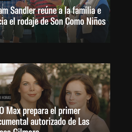
m Sandler reúne a la familia e
cia el rodaje de Son Como Niños
3 HORAS
O Max prepara el primer
cumental autorizado de Las
icas Gilmore