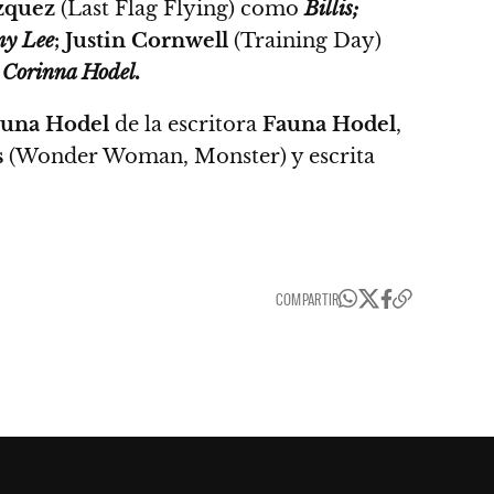
azquez
(Last Flag Flying) como
Billis;
y Lee
; Justin Cornwell
(Training Day)
o
Corinna Hodel.
auna Hodel
de la escritora
Fauna Hodel
,
s
(Wonder Woman, Monster) y escrita
COMPARTIR