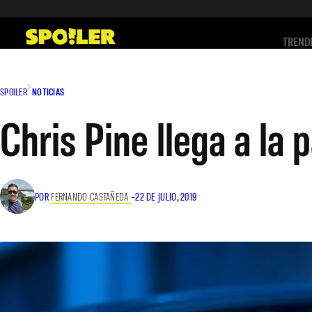
Saltar
al
TREND
contenido
SPOILER
NOTICIAS
Chris Pine llega a la
POR
FERNANDO CASTAÑEDA
–
22 DE JULIO, 2019