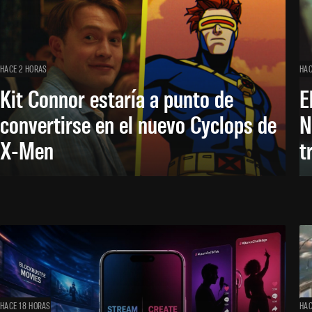
HACE 2 HORAS
HAC
Kit Connor estaría a punto de
E
convertirse en el nuevo Cyclops de
N
X-Men
t
HACE 18 HORAS
HAC