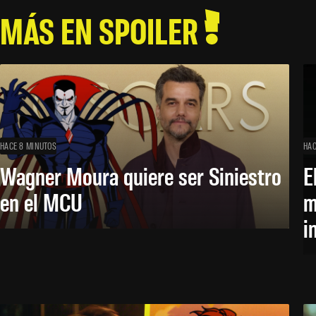
MÁS EN SPOILER
HACE 8 MINUTOS
HAC
Wagner Moura quiere ser Siniestro
E
en el MCU
m
i