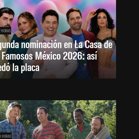
2 HORAS
gunda nominación en La Casa de
s Famosos México 2026: así
dó la placa
0 HORAS