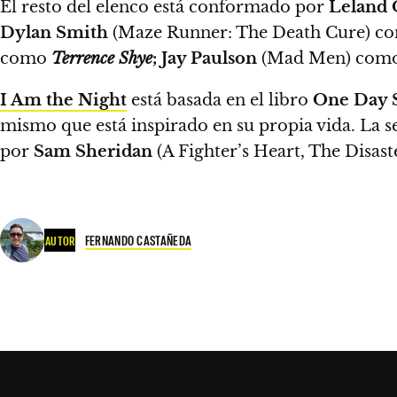
El resto del elenco está conformado por
Leland 
Dylan Smith
(Maze Runner: The Death Cure) 
como
Terrence Shye
; Jay Paulson
(Mad Men) com
I Am the Night
está basada en el libro
One Day S
mismo que está inspirado en su propia vida.
La se
por
Sam Sheridan
(A Fighter’s Heart, The Disaste
FERNANDO CASTAÑEDA
AUTOR