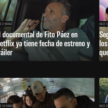
E 3 HORAS
HACE 1
l documental de Fito Páez en
Se
etflix ya tiene fecha de estreno y
lo
ráiler
que
E 19 HORAS
HACE 2