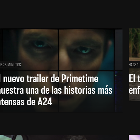
E 25 MINUTOS
HACE 1
l nuevo trailer de Primetime
El 
uestra una de las historias más
enf
ntensas de A24