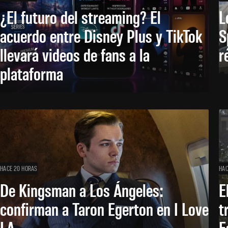
¿El futuro del streaming? El
L
acuerdo entre Disney Plus y TikTok
S
llevará videos de fans a la
r
plataforma
HACE 20 HORAS
HAC
De Kingsman a Los Ángeles:
E
confirman a Taron Egerton en I Love
t
LA
E