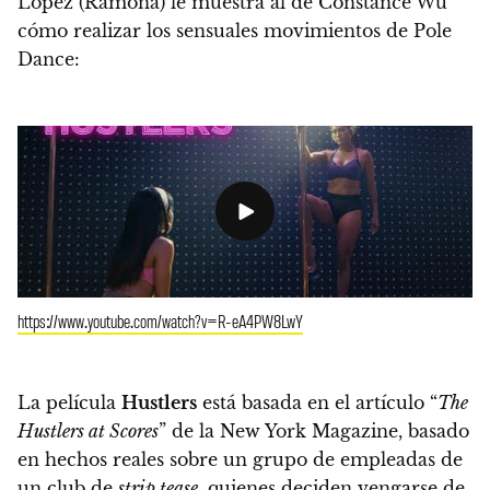
Lopez (Ramona) le muestra al de Constance Wu
cómo realizar los sensuales movimientos de Pole
Dance:
https://www.youtube.com/watch?v=R-eA4PW8LwY
La película
Hustlers
está basada en el artículo “
The
Hustlers at Scores
” de la New York Magazine, basado
en hechos reales sobre un grupo de empleadas de
un club de
strip tease
, quienes deciden vengarse de