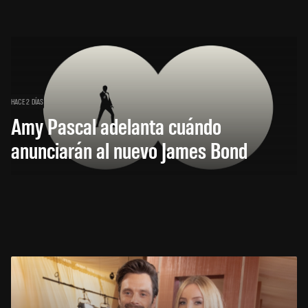
HACE 2 DÍAS
Amy Pascal adelanta cuándo
anunciarán al nuevo James Bond