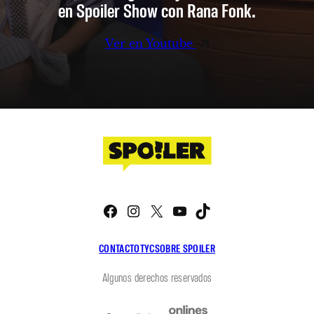
en Spoiler Show con Rana Fonk.
Ver en Youtube
Facebook
Instagram
X
YouTube
TikTok
CONTACTO
TYC
SOBRE SPOILER
Algunos derechos reservados