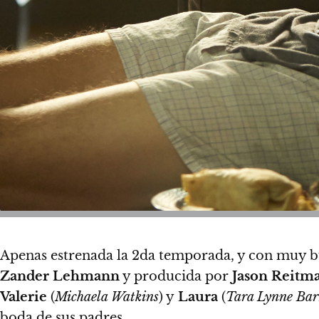
Apenas estrenada la 2da temporada, y con muy b
Zander Lehmann
y producida por
Jason Reitm
Valerie
(
Michaela Watkins
) y
Laura
(
Tara Lynne Bar
boda de sus padres.