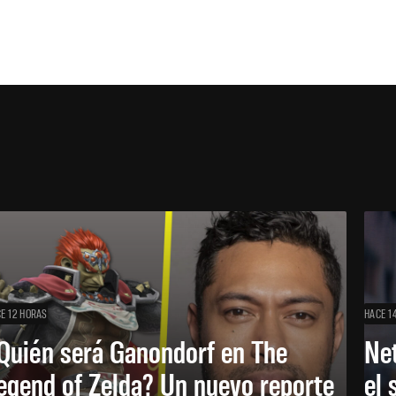
E 12 HORAS
HACE 1
Quién será Ganondorf en The
Net
egend of Zelda? Un nuevo reporte
el 