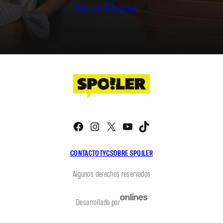
Ver en Youtube
Facebook
Instagram
X
YouTube
TikTok
CONTACTO
TYC
SOBRE SPOILER
Algunos derechos reservados
Desarrollado por