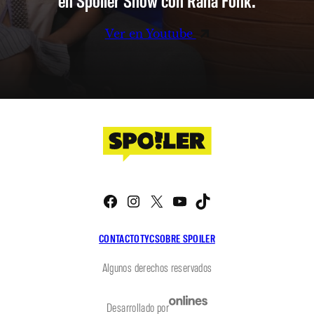
en Spoiler Show con Rana Fonk.
Ver en Youtube
Facebook
Instagram
X
YouTube
TikTok
CONTACTO
TYC
SOBRE SPOILER
Algunos derechos reservados
Desarrollado por