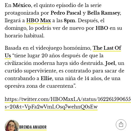
En
México
,
el quinto episodio de la serie
protagonizada por
Pedro Pascal
y
Bella Ramsey,
llegará a
HBO Max
a las
8pm
.
Después, el
domingo, lo podrás ver de nuevo por
HBO
en su
horario habitual.
Basada en el videojuego homónimo,
The Last Of
Us
“tiene lugar 20 años después de que la
civilización moderna haya sido destruida.
Joel
, un
curtido superviviente, es contratado para sacar de
contrabando a
Ellie
, una niña de 14 años, de una
opresiva zona de cuarentena”.
https://twitter.com/HBOMaxLA/status/16226159065
s=20&t=VpFa2wVmLOsq7wehnQ0sEw
BRENDA AMADOR