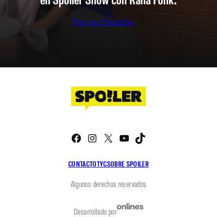
Ver en Youtube
Facebook
Instagram
X
YouTube
TikTok
CONTACTO
TYC
SOBRE SPOILER
Algunos derechos reservados
Desarrollado por