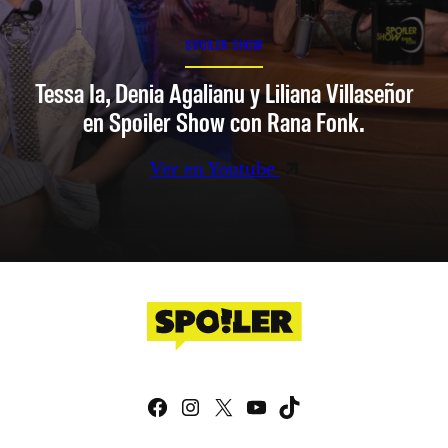
SPOILER SHOW
Tessa Ia, Denia Agalianu y Liliana Villaseñor
en Spoiler Show con Rana Fonk.
Ver en Youtube
Facebook
Instagram
X
YouTube
TikTok