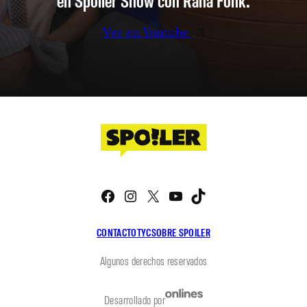
Ver en Youtube
Facebook
Instagram
X
YouTube
TikTok
CONTACTO
TYC
SOBRE SPOILER
Algunos derechos reservados
Desarrollado por