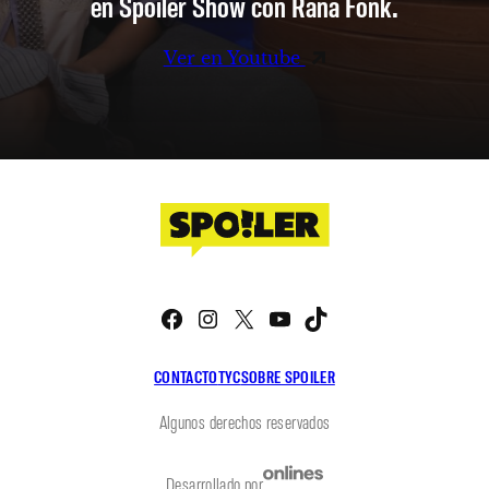
en Spoiler Show con Rana Fonk.
Ver en Youtube
Facebook
Instagram
X
YouTube
TikTok
CONTACTO
TYC
SOBRE SPOILER
Algunos derechos reservados
Desarrollado por