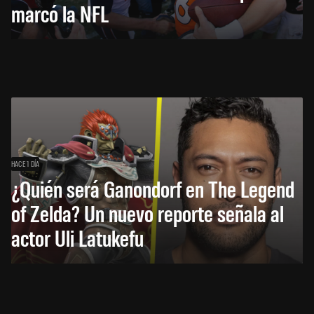
marcó la NFL
HACE 1 DÍA
¿Quién será Ganondorf en The Legend
of Zelda? Un nuevo reporte señala al
actor Uli Latukefu