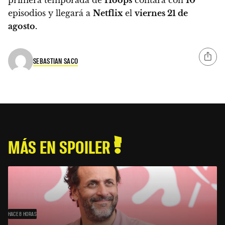
primera temporada de
Hoops
contará con
10
episodios y llegará a
Netflix
el
viernes 21 de
agosto.
SEBASTIAN SACO
MÁS EN SPOILER
HACE 8 HORAS