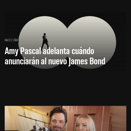
HACE 2 DÍAS
Amy Pascal adelanta cuándo
anunciarán al nuevo James Bond