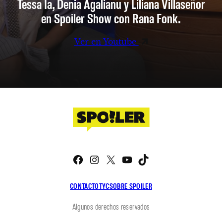
Tessa Ia, Denia Agalianu y Liliana Villaseñor
en Spoiler Show con Rana Fonk.
Ver en Youtube
Facebook
Instagram
X
YouTube
TikTok
CONTACTO
TYC
SOBRE SPOILER
Algunos derechos reservados