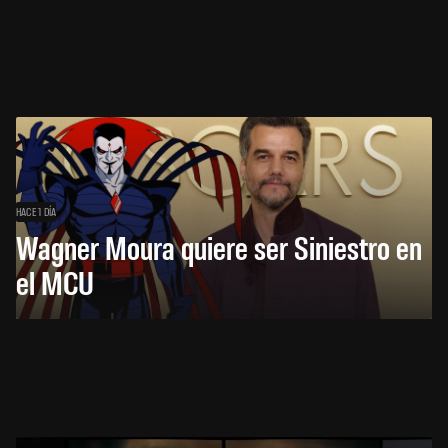
HACE 1 DÍA
Wagner Moura quiere ser Siniestro en
el MCU