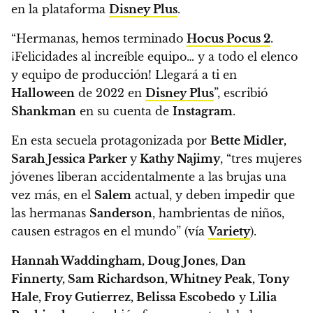
en la plataforma
Disney Plus
.
“Hermanas, hemos terminado
Hocus Pocus 2
.
¡Felicidades al increíble equipo… y a todo el elenco
y equipo de producción!
Llegará a ti en
Halloween
de 2022 en
Disney Plus
”
, escribió
Shankman
en su cuenta de
Instagram
.
En esta secuela protagonizada por
Bette Midler,
Sarah Jessica Parker
y
Kathy Najimy
,
“tres mujeres
jóvenes liberan accidentalmente a las brujas una
vez más, en el
Salem
actual, y deben impedir que
las hermanas
Sanderson
, hambrientas de niños,
causen estragos en el mundo” (vía
Variety
).
Hannah Waddingham, Doug Jones, Dan
Finnerty, Sam Richardson, Whitney Peak, Tony
Hale, Froy Gutierrez, Belissa Escobedo
y
Lilia