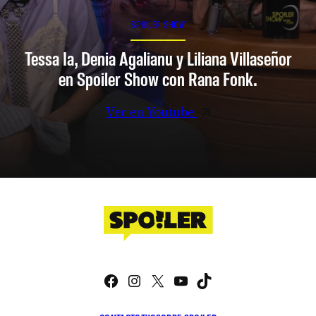
SPOILER SHOW
Tessa Ia, Denia Agalianu y Liliana Villaseñor
en Spoiler Show con Rana Fonk.
Ver en Youtube
Facebook
Instagram
X
YouTube
TikTok