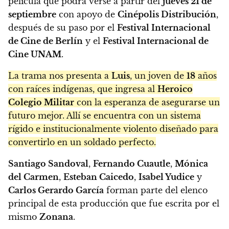
película que podrá verse a partir del
jueves 21 de
septiembre
con apoyo de
Cinépolis Distribución
,
después de su paso por el
Festival Internacional
de Cine de Berlín
y el
Festival Internacional de
Cine UNAM
.
La trama nos presenta a
Luis
, un joven de
18
años
con raíces indígenas, que ingresa al
Heroico
Colegio Militar
con la esperanza de asegurarse un
futuro mejor. Allí se encuentra con un sistema
rígido e institucionalmente violento diseñado para
convertirlo en un soldado perfecto.
Santiago Sandoval
,
Fernando Cuautle
,
Mónica
del Carmen
,
Esteban Caicedo
,
Isabel Yudice
y
Carlos Gerardo García
forman parte del elenco
principal de esta producción que fue escrita por el
mismo
Zonana
.