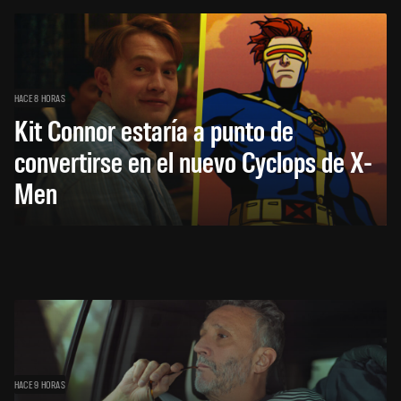
HACE 8 HORAS
Kit Connor estaría a punto de
convertirse en el nuevo Cyclops de X-
Men
HACE 9 HORAS