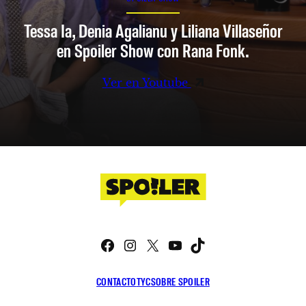
Tessa Ia, Denia Agalianu y Liliana Villaseñor
en Spoiler Show con Rana Fonk.
Ver en Youtube
Facebook
Instagram
X
YouTube
TikTok
CONTACTO
TYC
SOBRE SPOILER