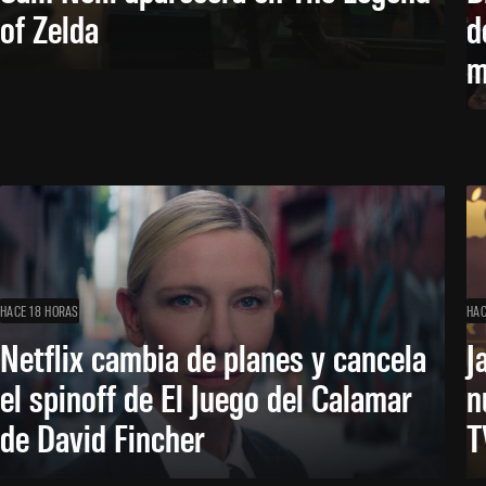
of Zelda
d
m
HACE 18 HORAS
HAC
Netflix cambia de planes y cancela
J
el spinoff de El Juego del Calamar
n
de David Fincher
T