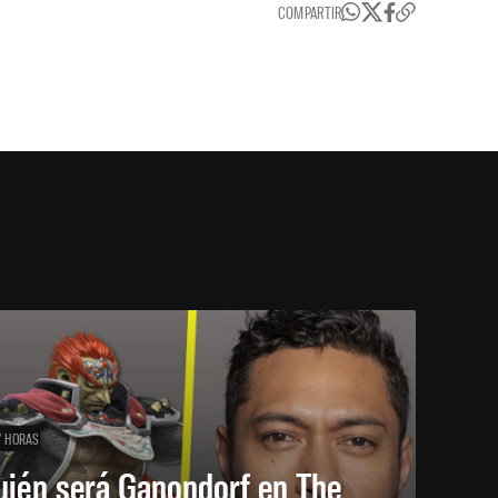
COMPARTIR
7 HORAS
uién será Ganondorf en The