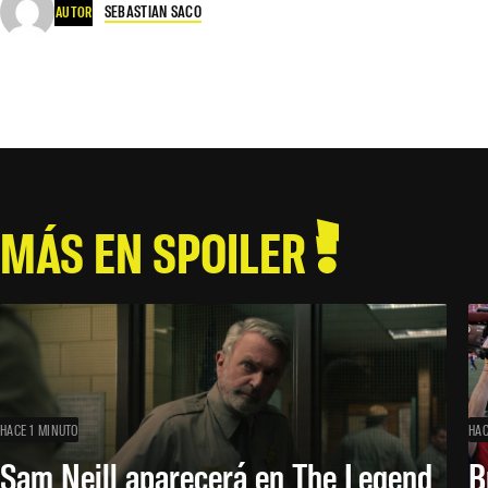
SEBASTIAN SACO
AUTOR
MÁS EN SPOILER
HACE 1 MINUTO
HAC
Sam Neill aparecerá en The Legend
B