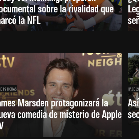
ocumental sobre la rivalidad que
Leg
arcó la NFL
señ
E 19 HORAS
HACE 2
ames Marsden protagonizará la
Así
ueva comedia de misterio de Apple
se
V