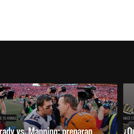
E 15 HORAS
HACE 1
rady vs. Manning: preparan
¿Q