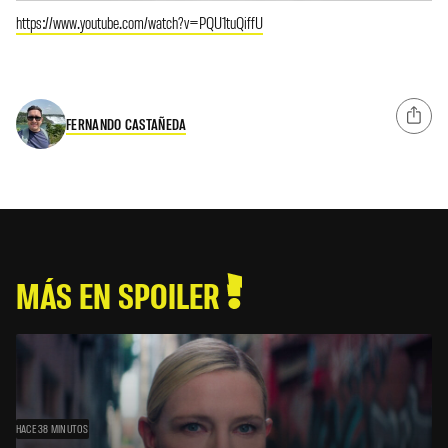
https://www.youtube.com/watch?v=PQU1tuQiffU
FERNANDO CASTAÑEDA
MÁS EN SPOILER
HACE 38 MINUTOS