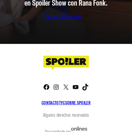
en Spoiler Show con Rana Fonk.
Ver en Youtube
Facebook
Instagram
X
YouTube
TikTok
CONTACTO
TYC
SOBRE SPOILER
Algunos derechos reservados
Desarrollado por