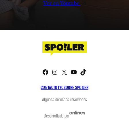
Ver en Youtube
Facebook
Instagram
X
YouTube
TikTok
CONTACTO
TYC
SOBRE SPOILER
Algunos derechos reservados
Desarrollado por