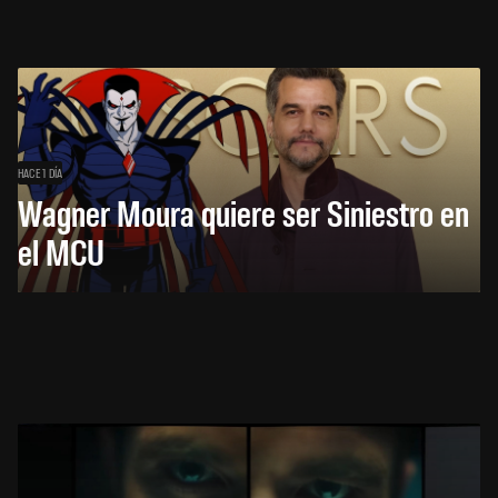
HACE 1 DÍA
Wagner Moura quiere ser Siniestro en
el MCU