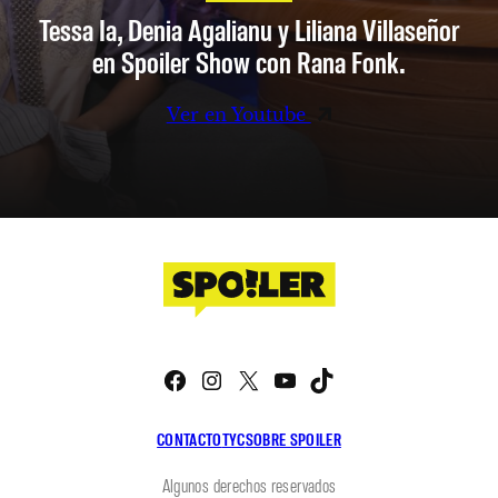
Tessa Ia, Denia Agalianu y Liliana Villaseñor
en Spoiler Show con Rana Fonk.
Ver en Youtube
Facebook
Instagram
X
YouTube
TikTok
CONTACTO
TYC
SOBRE SPOILER
Algunos derechos reservados