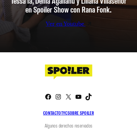
Tessa Ia, Denia Agalianu y Liliana Villaseñor
en Spoiler Show con Rana Fonk.
Ver en Youtube
Facebook
Instagram
X
YouTube
TikTok
CONTACTO
TYC
SOBRE SPOILER
Algunos derechos reservados