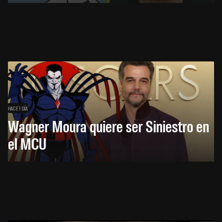
HACE 1 DÍA
Wagner Moura quiere ser Siniestro en
el MCU