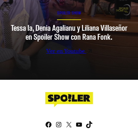
SPOILER SHOW
Tessa Ia, Denia Agalianu y Liliana Villaseñor
en Spoiler Show con Rana Fonk.
Ver en Youtube
Facebook
Instagram
X
YouTube
TikTok