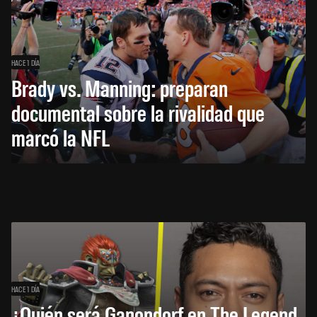
HACE 1 DÍA
Brady vs. Manning: preparan
documental sobre la rivalidad que
marcó la NFL
HACE 1 DÍA
¿Quién será Ganondorf en The Legend