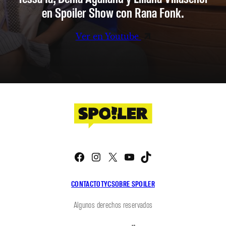
en Spoiler Show con Rana Fonk.
Ver en Youtube
Facebook
Instagram
X
YouTube
TikTok
CONTACTO
TYC
SOBRE SPOILER
Algunos derechos reservados