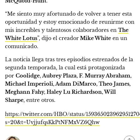
McQuoid-Hunt
.
“Me siento muy afortunado de volver a tener esta
oportunidad y estoy emocionado de reunirme con
mis increíbles y talentosos colaboradores en
The
White Lotus
”, dijo el creador
Mike White
en un
comunicado.
La noticia llega tras tres episodios estrenados de la
segunda temporada, la cual está protagonizada
por
Coolidge
,
Aubrey Plaza, F. Murray Abraham,
Michael Imperioli, Adam DiMarco, Theo James,
Meghann Fahy, Haley Lu Richardson, Will
Sharpe
, entre otros.
https://twitter.com/HBO/status/159365023962951270
s=20&t=UvjjufqsKkPtNFMxVZ6Qhw